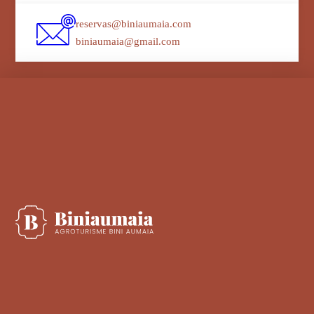
reservas@biniaumaia.com
biniaumaia@gmail.com