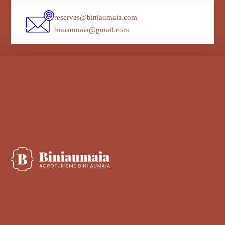
reservas@biniaumaia.com
biniaumaia@gmail.com